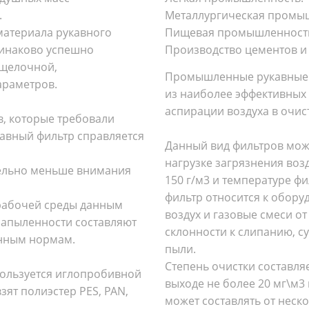
.
Металлургическая промы
материала рукавного
Пищевая промышленност
динаково успешно
Производство цементов и 
с щелочной,
Промышленные рукавные 
араметров.
из наиболее эффективных
аспирации воздуха в очис
в, которые требовали
авный фильтр справляется
Данный вид фильтров мож
нагрузке загрязнения во
тельно меньше внимания
150 г/м3 и температуре ф
фильтр относится к обору
 рабочей среды данным
воздух и газовые смеси 
запыленности составляют
склонности к слипанию, су
ленным нормам.
пыли.
Степень очистки составля
пользуется иглопробивной
выходе не более 20 мг\м3
зят полиэстер PES, PAN,
может составлять от неско