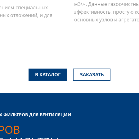
м3\ч. Данные газоочистн
енением специальных
эффективность, простую к
ных отложений, и для
основных узлов и агрегато
В КАТАЛОГ
ЗАКАЗАТЬ
Х ФИЛЬТРОВ ДЛЯ ВЕНТИЛЯЦИИ
РОВ