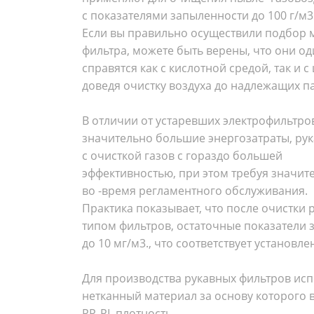
с показателями запыленности до 100 г/м3
Если вы правильно осуществили подбор 
фильтра, можете быть верены, что они о
справятся как с кислотной средой, так и 
доведя очистку воздуха до надлежащих п
В отличии от устаревших электрофильтро
значительно большие энергозатраты, рук
с очисткой газов с гораздо большей
эффективностью, при этом требуя значи
во -время регламентного обслуживания.
Практика показывает, что после очистки
типом фильтров, остаточные показатели 
до 10 мг/м3., что соответствует установ
Для производства рукавных фильтров ис
нетканный материал за основу которого в
PP, PL плотность