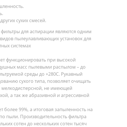
шленность.
ь.
других сухих смесей.
фильтры для аспирации являются одним
 видов пылеулавливающих установок для
тных системах
ет функционировать при высокой
здушных масс пылевыми распылом – до
ильтруемой среды до +280С. Рукавный
дованию сухого типа, позволяет очищать
от мелкодисперсной, не имеющей
хой, а так же абразивной и агрессивной
ет более 99%, а итоговая запыленность на
 по пыли. Производительность фильтра
льких сотен до нескольких сотен тысяч