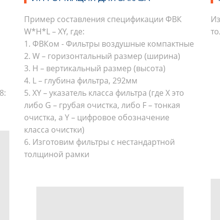
Пример составления спецификации ФВК
Из
W*H*L – XY, где:
то
1. ФВКом - Фильтры воздушные компактные
2. W – горизонтальный размер (ширина)
3. H – вертикальный размер (высота)
4. L – глубина фильтра, 292мм
8:
5. XY – указатель класса фильтра (где X это
либо G – грубая очистка, либо F – тонкая
очистка, а Y – цифровое обозначение
класса очистки)
6. Изготовим фильтры с нестандартной
толщиной рамки